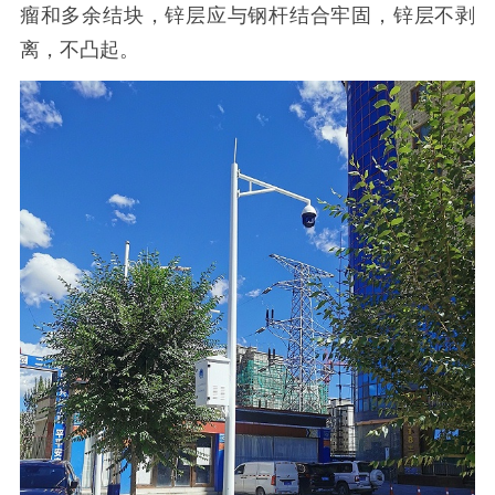
瘤和多余结块，锌层应与钢杆结合牢固，锌层不剥
离，不凸起。