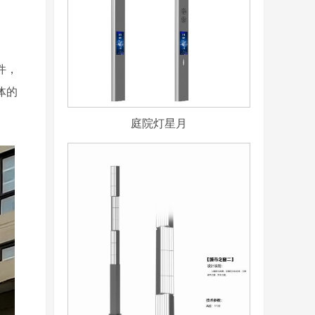
件，
体的
庭院灯星月