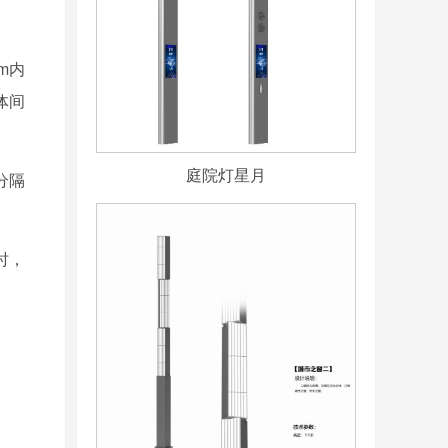
m内
体间
庭院灯星月
分隔
时，