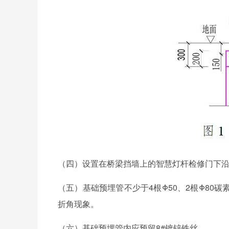
（四）设置在桥梁挡墙上的
智慧灯杆
检修门下沿
（五）基础预埋管不少于4根Φ50、2根Φ8
折角现象。
（六）基础预埋管内应预留8#镀锌铁丝。