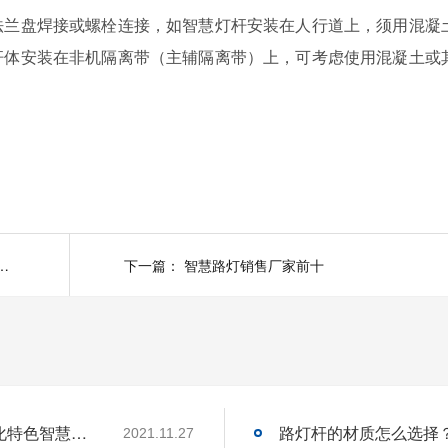
法兰盘焊接或螺栓连接，如
智慧灯杆
安装在人行道上，须用混凝
杆体安装在非机隔离带（主辅隔离带）上，可考虑使用混凝土或
设计、施工 重点注意事项-杆体、光源
下一篇：
智慧路灯销售厂家前十
菲尼特智慧路灯“揽月”赋能都江堰 打造数字化特色智慧景区
路灯杆的材质怎么选择
2021.11.27