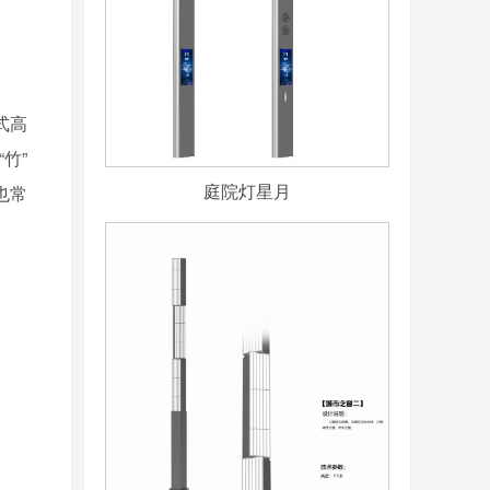
式高
竹”
庭院灯星月
也常