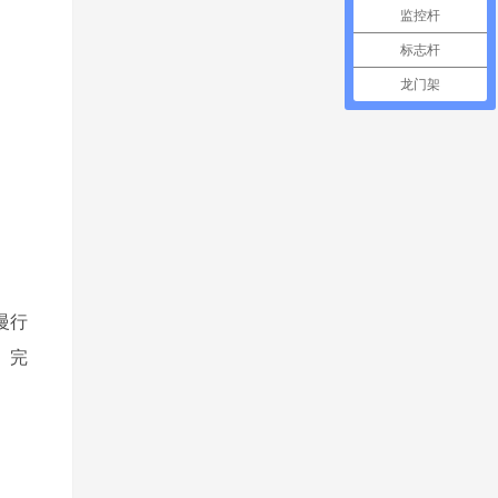
监控杆
标志杆
龙门架
慢行
、完