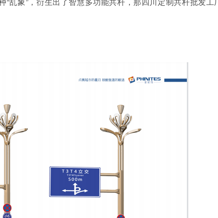
种“乱象”，衍生出了智慧多功能共杆，那四川定制共杆批发工