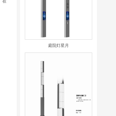
厂在
庭院灯星月