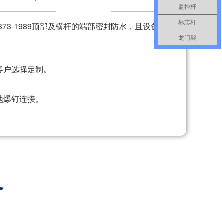
监控杆
标志杆
T 113373-1989顶部及横杆的端部密封防水，且设备全
龙门架
客户选择定制。
地爆钉连接。
务