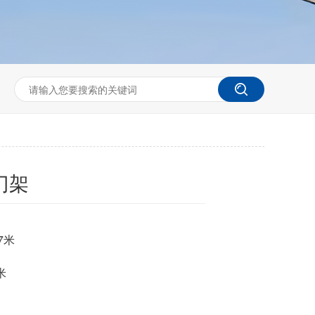
门架
-7米
米