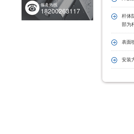
服务热线
18200263117
杆体防
部为
信号灯杆和综合杆有什么区别
表面
安装
【四川菲尼特集团】董事长戴勇军，积极履职、建言献策，传递青白江区 "两会"好声音！