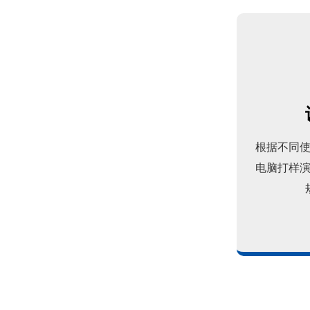
智慧路灯一般有哪些功能？
根据不同
电脑打样
什么是智慧路灯，和智能路灯有有什么区别
菲尼特智慧路灯“揽月”赋能都江堰 打造数字化特色智慧景区