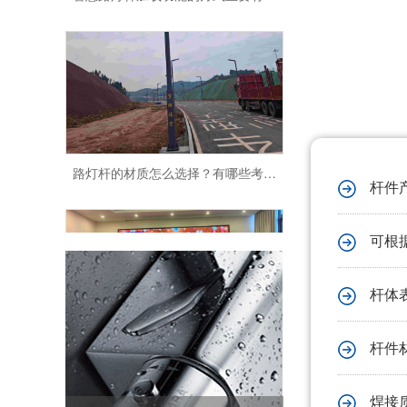
路灯杆的材质怎么选择？有哪些考虑因素？
杆件
可根
杆体
2025菲尼特开工大吉!
杆件
焊接质