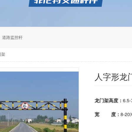
道路监控杆
门架
人字形龙
龙门架高度：
6.5
宽 度：
8-20