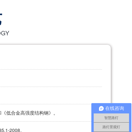
艺
OGY
在线咨询
》和《低合金高强度结构钢》。
智慧路灯
路灯景观灯
.1-2008。